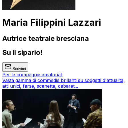
Maria Filippini Lazzari
Autrice teatrale bresciana
Su il sipario!
Scrivimi
Per le compagnie amatoriali
Vasta gamma di commedie brillanti su soggetti d'attualità,
atti unici, farse, scenette, cabaret...