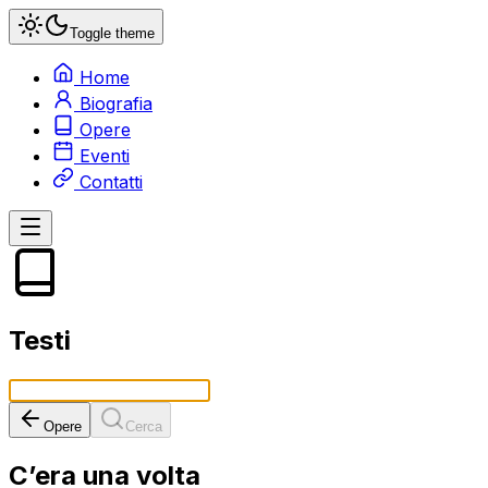
Toggle theme
Home
Biografia
Opere
Eventi
Contatti
Testi
Opere
Cerca
C’era una volta